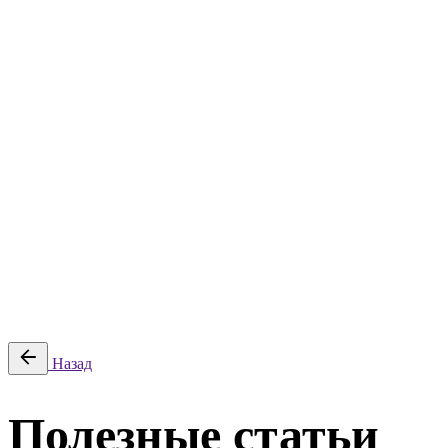
Планы закупок
Жалобы ФАС
Контакты
Статьи
Тарифы
Поиск победителей
Планы закупок
Жалобы ФАС
Контакты
© 2026 Litender. Разработано ООО «ТАДОС», ИНН
5906138938, КПП 590401001.
Политика обработки персональных данных
|
Политика в
отношении cookie
|
Оферта
Войти
Назад
Полезные статьи