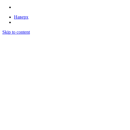
Наверх
Skip to content
Бесплатный поиск закупок и автоматизация
тендеров — Litender
Статьи
Тарифы
Поиск победителей