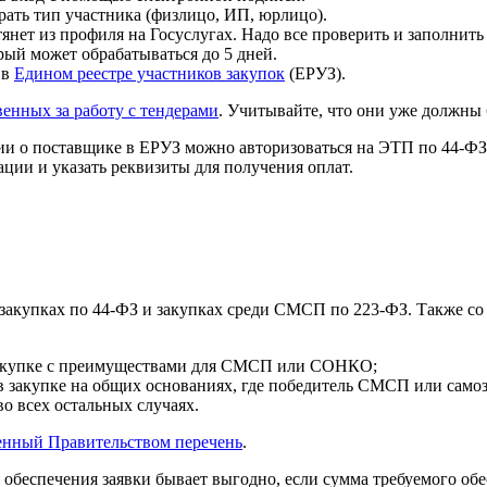
рать тип участника (физлицо, ИП, юрлицо).
нет из профиля на Госуслугах. Надо все проверить и заполнит
ый может обрабатываться до 5 дней.
 в
Едином реестре участников закупок
(ЕРУЗ).
венных за работу с тендерами
. Учитывайте, что они уже должны 
 о поставщике в ЕРУЗ можно авторизоваться на ЭТП по 44-ФЗ. 
ации и указать реквизиты для получения оплат.
закупках по 44-ФЗ и закупках среди СМСП по 223-ФЗ. Также со
закупке с преимуществами для СМСП или СОНКО;
в закупке на общих основаниях, где победитель СМСП или само
о всех остальных случаях.
енный Правительством перечень
.
обеспечения заявки бывает выгодно, если сумма требуемого обе