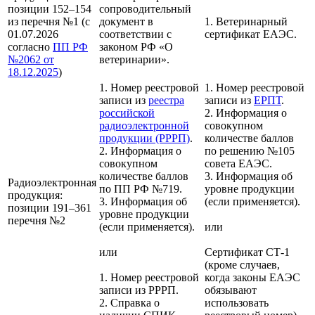
позиции 152–154
сопроводительный
из перечня №1 (с
документ в
1. Ветеринарный
01.07.2026
соответствии с
сертификат ЕАЭС.
согласно
ПП РФ
законом РФ «О
№2062 от
ветеринарии».
18.12.2025
)
1. Номер реестровой
1. Номер реестровой
записи из
реестра
записи из
ЕРПТ
.
российской
2. Информация о
радиоэлектронной
совокупном
продукции (РРРП)
.
количестве баллов
2. Информация о
по решению №105
совокупном
совета ЕАЭС.
количестве баллов
3. Информация об
Радиоэлектронная
по ПП РФ №719.
уровне продукции
продукция:
3. Информация об
(если применяется).
позиции 191–361
уровне продукции
перечня №2
(если применяется).
или
или
Сертификат СТ-1
(кроме случаев,
1. Номер реестровой
когда законы ЕАЭС
записи из РРРП.
обязывают
2. Справка о
использовать