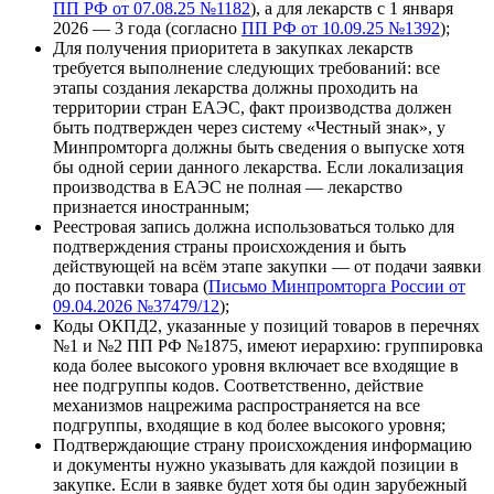
ПП РФ от 07.08.25 №1182
), а для лекарств с 1 января
2026 — 3 года (согласно
ПП РФ от 10.09.25 №1392
);
Для получения приоритета в закупках лекарств
требуется выполнение следующих требований: все
этапы создания лекарства должны проходить на
территории стран ЕАЭС, факт производства должен
быть подтвержден через систему «Честный знак», у
Минпромторга должны быть сведения о выпуске хотя
бы одной серии данного лекарства. Если локализация
производства в ЕАЭС не полная — лекарство
признается иностранным;
Реестровая запись должна использоваться только для
подтверждения страны происхождения и быть
действующей на всём этапе закупки — от подачи заявки
до поставки товара (
Письмо Минпромторга России от
09.04.2026 №37479/12
);
Коды ОКПД2, указанные у позиций товаров в перечнях
№1 и №2 ПП РФ №1875, имеют иерархию: группировка
кода более высокого уровня включает все входящие в
нее подгруппы кодов. Соответственно, действие
механизмов нацрежима распространяется на все
подгруппы, входящие в код более высокого уровня;
Подтверждающие страну происхождения информацию
и документы нужно указывать для каждой позиции в
закупке. Если в заявке будет хотя бы один зарубежный