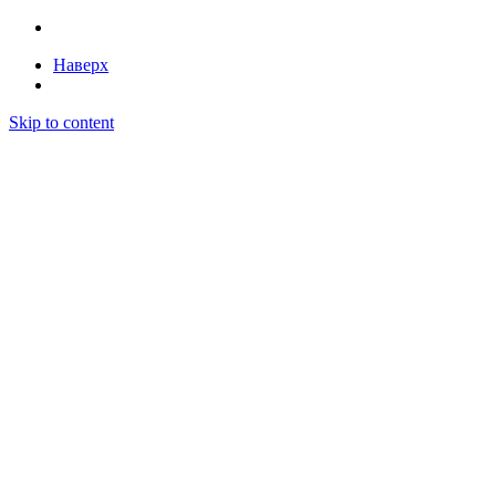
Наверх
Skip to content
Бесплатный поиск закупок и автоматизация
тендеров — Litender
Статьи
Тарифы
Поиск победителей