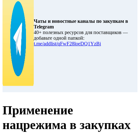
Чаты и новостные каналы по закупкам в
Telegram
40+ полезных ресурсов для поставщиков —
добавьте одной папкой:
t.me/addlist/qFwF28loeDQ1YzBi
Применение
нацрежима в закупках