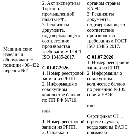
2. Акт экспертизы
органом страны
Торгово-
ЕАЭС.
промышленной
3. Реквизиты
палаты РФ.
документа,
3. Реквизиты
подтверждающего
документа,
соответствие
подтверждающего
производства
соответствие
требованиям ГОСТ
производства
ISO 13485-2017.
Медицинские
требованиям ГОСТ
изделия и
ISO 13485-2017.
С 01.07.2026
:
оборудование:
1. Номер реестровой
позиции 400–432
С 01.07.2026
:
записи из ЕРПТ.
перечня №2
1. Номер реестровой
2. Информация о
записи из РРПП.
совокупном
2. Информация о
количестве баллов
совокупном
по решению №105
количестве баллов
совета ЕАЭС.
по ПП РФ №719.
или
или
Сертификат СТ-1
1. Номер реестровой
(кроме случаев,
записи из РРПП.
когда законы ЕАЭС
2. Справка о
обязывают