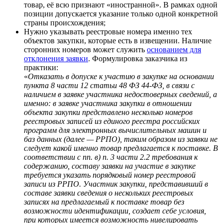
товар, её всю признают «иностранной». В рамках одной
позиции допускается указание только одной конкретной
страны происхождения;
Нужно указывать реестровые номера именно тех
объектов закупки, которые есть в извещении. Наличие
сторонних номеров может служить
основанием для
отклонения заявки
. Формулировка заказчика из
практики:
«
Отказать в допуске к участию в закупке на основании
пункта 8 части 12 статьи 48 ФЗ 44-ФЗ, в связи с
наличием в заявке участника недостоверных сведений, а
именно: в заявке участника закупки в отношении
объекта закупки представлено несколько номеров
реестровых записей из единого реестра российских
программ для электронных вычислительных машин и
баз данных (далее — РРПО), таким образом из заявки не
следует какой именно товар предлагается к поставке. В
соответствии с пп. в) п. 3 части 2.2 требования к
содержанию, составу заявки на участие в закупке
требуется указать порядковый номер реестровой
записи из РРПО. Участник закупки, представивший в
составе заявки сведения о нескольких реестровых
записях на предлагаемый к поставке товар без
возможности идентификации, создает себе условия,
при которых имеется возможность нивелировать