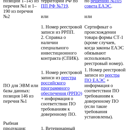
позиции 1–145 из
территории РФ по
по
решению №105
перечня №1 и 1–
ПП РФ №719
.
совета ЕАЭС
.
190 из перечня
№2
или
или
1. Номер реестровой
Сертификат о
записи из РРПП.
происхождении
2. Справка о
товара формы СТ-1
наличии
(кроме случаев,
специального
когда законы ЕАЭС
инвестиционного
обязывают
контракта (СПИК).
использовать
реестровый номер).
1. Номер реестровой
1. Номер реестровой
записи из
реестра
записи из
реестра
ПО ЕАЭС
+
российского
ПО для ЭВМ или
информация о
программного
базы данных:
соответствии ПО
обеспечения (РРПО)
позиция 146 из
требованиям к
+ информация о
перечня №1
доверенному ПО
соответствии ПО
(если такие
требованиям к
требования
доверенному ПО.
установлены).
Рыбная
продукция:
1. Ветеринарный