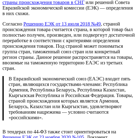
страны происхождения товаров в СНГ
или решений Совета
Евразийской экономической комиссии (ЕЭК) — определения
в них схожи.
Согласно
Решению ЕЭК от 13 июля 2018 №49
, страной
происхождения товара считается страна, в которой товар был
полностью получен, произведен, или подвергнут достаточной
переработке в соответствии с критериями определения
происхождения товаров. Под страной может пониматься
группа стран, таможенный союз стран или конкретный
регион страны. Данное решение распространяется на товары,
ввозимые на таможенную территорию ЕАЭС из третьих
стран.
В Евразийский экономический союз (ЕАЭС) входит пять
стран, являющихся государствами-членами: Республика
Армения, Республика Беларусь, Республика Казахстан,
Кыргызская Республика и Российская Федерация. Товары,
страной происхождения которых является Армения,
Беларусь, Казахстан или Кыргызстан, удовлетворяют
требованиям нацрежима — условно считаются
«российскими».
В тендерах по 44-ФЗ также стоит ориентироваться на
Решение ЕЭК от 23 ноября 2020 №105
. Документ