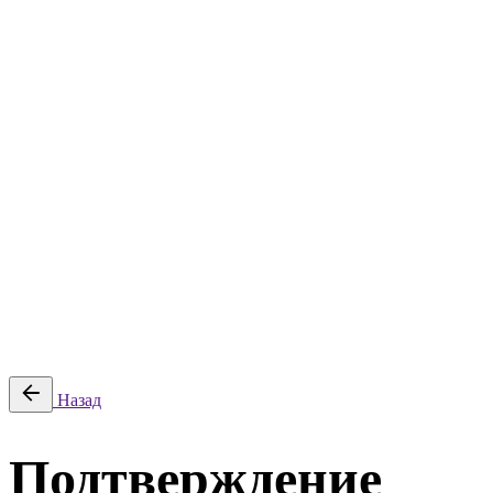
Планы закупок
Жалобы ФАС
Контакты
Статьи
Тарифы
Поиск победителей
Планы закупок
Жалобы ФАС
Контакты
© 2026 Litender. Разработано ООО «ТАДОС», ИНН
5906138938, КПП 590401001.
Политика обработки персональных данных
|
Политика в
отношении cookie
|
Оферта
Войти
Назад
Подтверждение