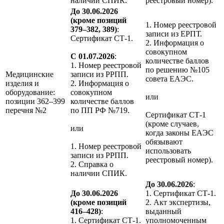
наличии СПИК.
реестровый номер).
До 30.06.2026
(кроме позиций
1. Номер реестровой
379–382, 389)
:
записи из ЕРПТ.
Сертификат СТ-1.
2. Информация о
совокупном
С 01.07.2026
:
количестве баллов
1. Номер реестровой
по решению №105
Медицинские
записи из РРПП.
совета ЕАЭС.
изделия и
2. Информация о
оборудование:
совокупном
или
позиции 362–399
количестве баллов
перечня №2
по ПП РФ №719.
Сертификат СТ-1
(кроме случаев,
или
когда законы ЕАЭС
обязывают
1. Номер реестровой
использовать
записи из РРПП.
реестровый номер).
2. Справка о
наличии СПИК.
До 30.06.2026
:
До 30.06.2026
1. Сертификат СТ-1.
(кроме позиций
2. Акт экспертизы,
416–428)
:
выданный
1. Сертификат СТ-1.
уполномоченным