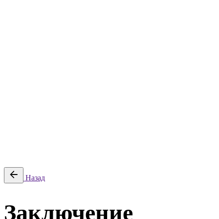
Планы закупок
Жалобы ФАС
Контакты
Статьи
Тарифы
Поиск победителей
Планы закупок
Жалобы ФАС
Контакты
© 2026 Litender. Разработано ООО «ТАДОС», ИНН
5906138938, КПП 590401001.
Политика обработки персональных данных
|
Политика в
отношении cookie
|
Оферта
Войти
Назад
Заключение