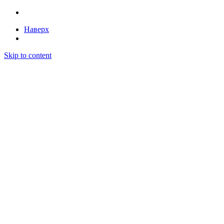
Наверх
Skip to content
Бесплатный поиск закупок и автоматизация
тендеров — Litender
Статьи
Тарифы
Поиск победителей