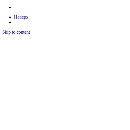
Наверх
Skip to content
Бесплатный поиск закупок и автоматизация
тендеров — Litender
Статьи
Тарифы
Поиск победителей