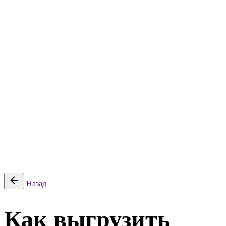
Планы закупок
Жалобы ФАС
Контакты
Статьи
Тарифы
Поиск победителей
Планы закупок
Жалобы ФАС
Контакты
© 2026 Litender. Разработано ООО «ТАДОС», ИНН
5906138938, КПП 590401001.
Политика обработки персональных данных
|
Политика в
отношении cookie
|
Оферта
Войти
Назад
Как выгрузить