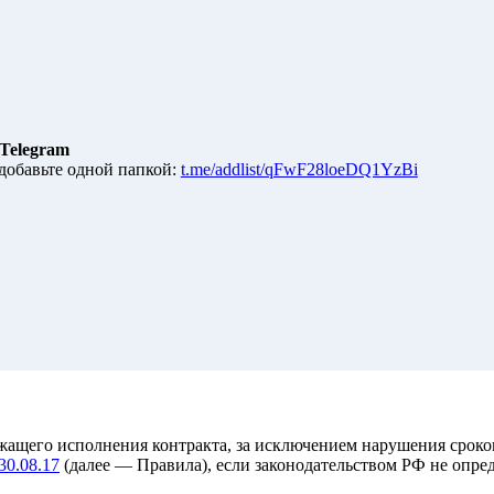
Telegram
добавьте одной папкой:
t.me/addlist/qFwF28loeDQ1YzBi
ащего исполнения контракта, за исключением нарушения сроков
0.08.17
(далее — Правила), если законодательством РФ не опред