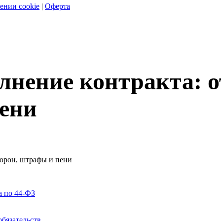
ении cookie
|
Оферта
нение контракта: о
пени
торон, штрафы и пени
а по 44-ФЗ
бязательств